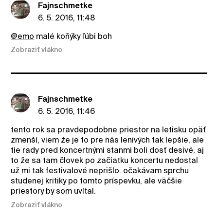
Fajnschmetke
6. 5. 2016, 11:48
@emo
malé koňýky ľúbi boh
Zobraziť vlákno
Fajnschmetke
6. 5. 2016, 11:46
tento rok sa pravdepodobne priestor na letisku opäť
zmenší, viem že je to pre nás lenivých tak lepšie, ale
tie rady pred koncertnými stanmi boli dosť desivé, aj
to že sa tam človek po začiatku koncertu nedostal
už mi tak festivalové neprišlo. očakávam sprchu
studenej kritiky po tomto príspevku, ale väčšie
priestory by som uvítal.
Zobraziť vlákno