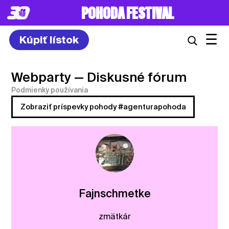
POHODA FESTIVAL
☰
Kúpiť lístok
Webparty
— Diskusné fórum
Podmienky používania
Zobraziť príspevky pohody #agenturapohoda
Fajnschmetke
zmätkár