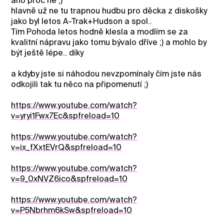
ano proč ne ;)
hlavně už ne tu trapnou hudbu pro děcka z diskošky
jako byl letos A-Trak+Hudson a spol..
Tím Pohoda letos hodně klesla a modlím se za
kvalitní nápravu jako tomu bývalo dříve ;) a mohlo by
být ještě lépe.. díky
a kdyby jste si náhodou nevzpomínaly čím jste nás
odkojili tak tu něco na připomenutí ;)
https://www.youtube.com/watch?
v=yryi1Fwx7Ec&spfreload=10
https://www.youtube.com/watch?
v=ix_fXxtEVrQ&spfreload=10
https://www.youtube.com/watch?
v=9_0xNVZ6ico&spfreload=10
https://www.youtube.com/watch?
v=P5Nbrhm6kSw&spfreload=10