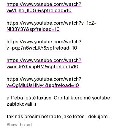
https://www.youtube.com/watch?
v=VLjhe_tl0GI&spfreload=10
https://www.youtube.com/watch?v=1cZ-
NI33Y3Y&spfreload=10
https://www.youtube.com/watch?
v=pqz7n6wcLKY&spfreload=10
https://www.youtube.com/watch?
v=onJ6YhVupRM&spfreload=10
https://www.youtube.com/watch?
v=OgMiuUsHNy4&spfreload=10
a třeba ještě luxusní Orbital které mě youtube
zablokovali ;)
tak nás prosím netrapte jako letos.. děkujem..
Show thread