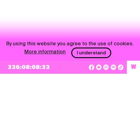
By using this website you agree to the use of cookies.
More information
I understand
336:08:08:33
W
NEWSLETTER
Sign up
By checking this box, I agree that my e-mail address will be added to Pohoda
Newsletter and used for marketing purposes.