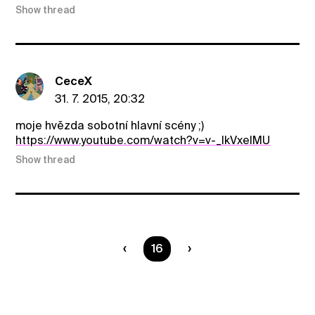
Show thread
CeceX
31. 7. 2015, 20:32
moje hvězda sobotní hlavní scény ;)
https://www.youtube.com/watch?v=v-_IkVxeIMU
Show thread
You are on page
16