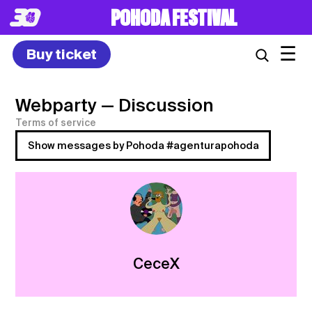
POHODA FESTIVAL
☰
Buy ticket
Webparty
— Discussion
Terms of service
Show messages by Pohoda #agenturapohoda
CeceX