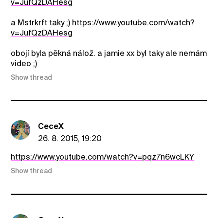
v=JufQzDAHesg
a Mstrkrft taky ;)
https://www.youtube.com/watch?
v=JufQzDAHesg
obojí byla pěkná nálož. a jamie xx byl taky ale nemám
video ;)
Show thread
CeceX
26. 8. 2015, 19:20
https://www.youtube.com/watch?v=pqz7n6wcLKY
Show thread