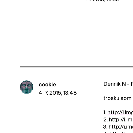
Dennik N - 
cookie
4. 7. 2015, 13:48
trosku som t
1.
http://i.
2.
http://i.
3.
http://i.