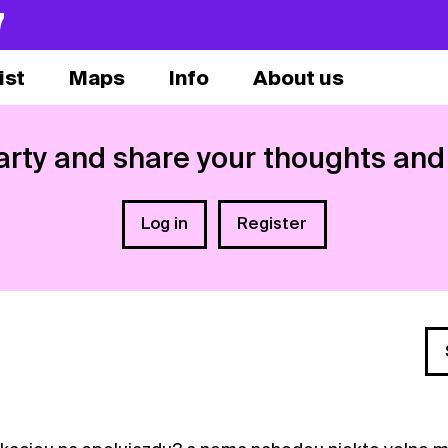
7
ist
Maps
Info
About us
arty and share your thoughts and
Log in
Register