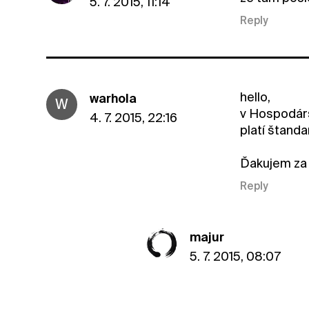
5. 7. 2015, 11:14
Reply
hello,
warhola
W
v Hospodársk
4. 7. 2015, 22:16
platí štand
Ďakujem za
Reply
majur
5. 7. 2015, 08:07