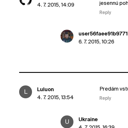
jesennú poh
4. 7. 2015, 14:09
Reply
user56faee91b9771
6. 7. 2015, 10:26
Predám vst
Luluon
L
4. 7. 2015, 13:54
Reply
Ukraine
U
4. 7. 2015, 16:39