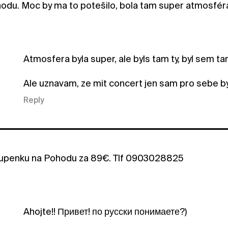
odu. Moc by ma to potešilo, bola tam super atmosféra 
Atmosfera byla super, ale byls tam ty, byl sem tam 
Ale uznavam, ze mit concert jen sam pro sebe byl
Reply
upenku na Pohodu za 89€. Tlf 0903028825
Ahojte!! Привет! по русски понимаете?)