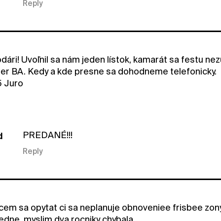
Reply
ári! Uvoľnil sa nám jeden lístok, kamarát sa festu nez
r BA. Kedy a kde presne sa dohodneme telefonicky.
 Juro
PREDANÉ!!!
d
Reply
cem sa opytat ci sa neplanuje obnoveniee frisbee zon
edne, myslim dva rocniky chybala.