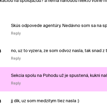
likaciou na spolujazdu? a nema nahodou niekto volne m
Skús odpovede agentúry. Nedávno som sa na spol
Reply
no, uz to vyzera, ze som odvoz nasla, tak snad z 
8
Reply
Sekcia spolu na Pohodu už je spustená, kukni n
Reply
jj dik, uz som medzitym tiez nasla :)
8