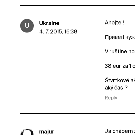
Ahojte!!
Ukraine
U
4. 7. 2015, 16:38
Привет! нуж
V ruštine ho
38 eur za 1 
Štvrtkové ak
aký čas ?
Reply
Ja chápem ž
majur