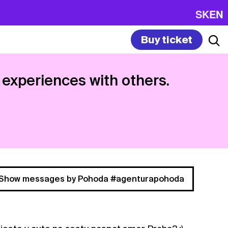
SK
EN
Buy ticket
 experiences with others.
Show messages by Pohoda #agenturapohoda