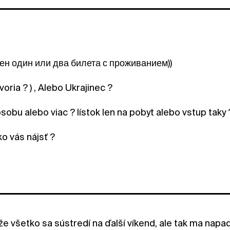
ен один или два билета с проживанием))
voria ? ) , Alebo Ukrajinec ?
osobu alebo viac ? lístok len na pobyt alebo vstup taky 
o vás nájsť ?
e všetko sa sústredí na ďalší víkend, ale tak ma napad