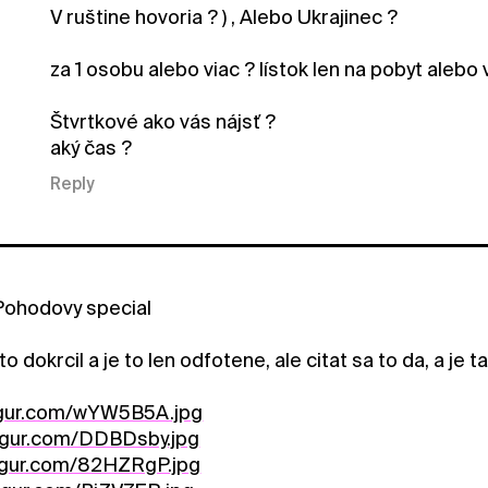
V ruštine hovoria ? ) , Alebo Ukrajinec ?
za 1 osobu alebo viac ? lístok len na pobyt alebo 
Štvrtkové ako vás nájsť ?
aký čas ?
Reply
Pohodovy special
o dokrcil a je to len odfotene, ale citat sa to da, a je 
imgur.com/wYW5B5A.jpg
imgur.com/DDBDsby.jpg
imgur.com/82HZRgP.jpg