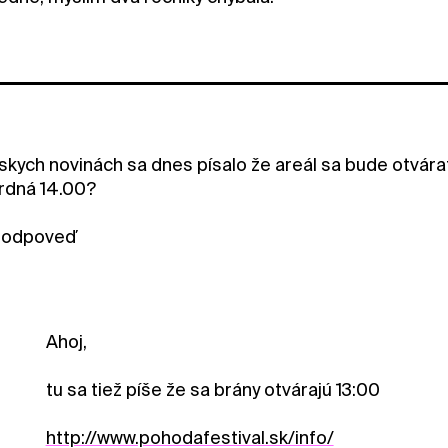
ych novinách sa dnes písalo že areál sa bude otvárať o
ardná 14.00?
 odpoveď
Ahoj,
tu sa tiež píše že sa brány otvárajú 13:00
http://www.pohodafestival.sk/info/