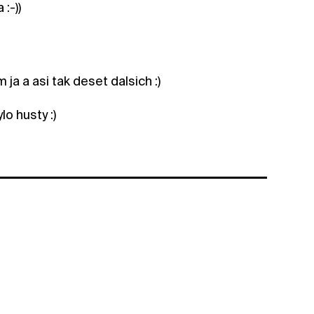
:-))
ja a asi tak deset dalsich :)
o husty :)