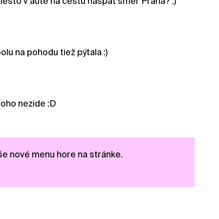
iesto v aute na cestu naspat smer Praha? :)
u na pohodu tiež pýtala :)
toho nezide :D
aše nové menu hore na stránke.