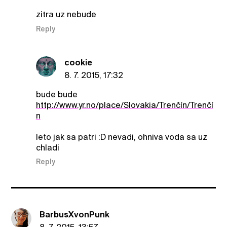
zitra uz nebude
Reply
cookie
8. 7. 2015, 17:32
bude bude
http://www.yr.no/place/Slovakia/Trenčín/Trenčí
n
leto jak sa patri :D nevadi, ohniva voda sa uz
chladi
Reply
BarbusXvonPunk