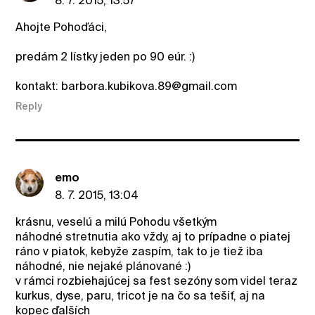
8. 7. 2015, 13:57
Ahojte Pohoďáci,
predám 2 lístky jeden po 90 eúr. :)
kontakt: barbora.kubikova.89@gmail.com
Reply
emo
8. 7. 2015, 13:04
krásnu, veselú a milú Pohodu všetkým
náhodné stretnutia ako vždy, aj to prípadne o piatej
ráno v piatok, kebyže zaspím, tak to je tiež iba
náhodné, nie nejaké plánované :)
v rámci rozbiehajúcej sa fest sezóny som videl teraz
kurkus, dyse, paru, tricot je na čo sa tešiť, aj na
kopec ďalších