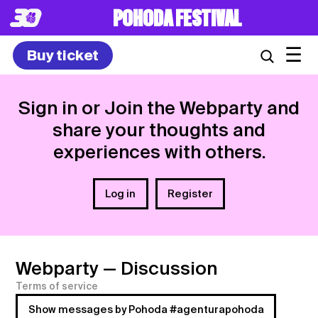
POHODA FESTIVAL
☰
Buy ticket
Sign in or Join the Webparty and
share your thoughts and
experiences with others.
Log in
Register
Webparty
— Discussion
Terms of service
Show messages by Pohoda #agenturapohoda