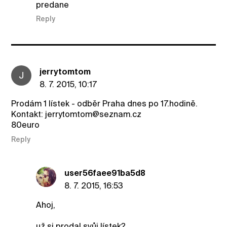
predane
Reply
jerrytomtom
J
8. 7. 2015, 10:17
Prodám 1 lístek - odběr Praha dnes po 17.hodině.
Kontakt: jerrytomtom@seznam.cz
80euro
Reply
user56faee91ba5d8
8. 7. 2015, 16:53
Ahoj,
už si prodal svůj lístek?