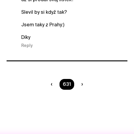
Slevil by si když tak?
Jsem taky z Prahy:)
Díky
Reply
You are on page
631