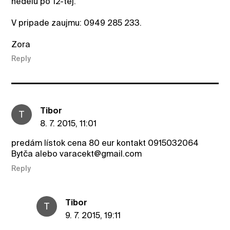
nedelu po 12-tej.
V pripade zaujmu: 0949 285 233.
Zora
Reply
Tibor
T
8. 7. 2015, 11:01
predám lístok cena 80 eur kontakt 0915032064
Bytča alebo varacekt@gmail.com
Reply
Tibor
T
9. 7. 2015, 19:11