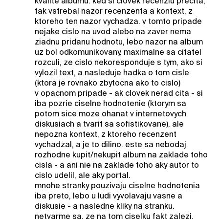
kvalite albumu. ked si clovek recenziu precita,
tak vstrebal nazor recenzenta a kontext, z
ktoreho ten nazor vychadza. v tomto pripade
nejake cislo na uvod alebo na zaver nema
ziadnu pridanu hodnotu, lebo nazor na album
uz bol odkomunikovany. maximalne sa citatel
rozculi, ze cislo nekoresponduje s tym, ako si
vylozil text, a nasleduje hadka o tom cisle
(ktora je rovnako zbytocna ako to cislo)
v opacnom pripade - ak clovek nerad cita - si
iba pozrie ciselne hodnotenie (ktorym sa
potom sice moze ohanat v internetovych
diskusiach a tvarit sa sofistikovane), ale
nepozna kontext, z ktoreho recenzent
vychadzal, a je to dilino. este sa nebodaj
rozhodne kupit/nekupit album na zaklade toho
cisla - a ani nie na zaklade toho aky autor to
cislo udelil, ale aky portal.
mnohe stranky pouzivaju ciselne hodnotenia
iba preto, lebo u ludi vyvolavaju vasne a
diskusie - a nasledne kliky na stranku.
netvarme sa, ze na tom ciselku fakt zalezi.