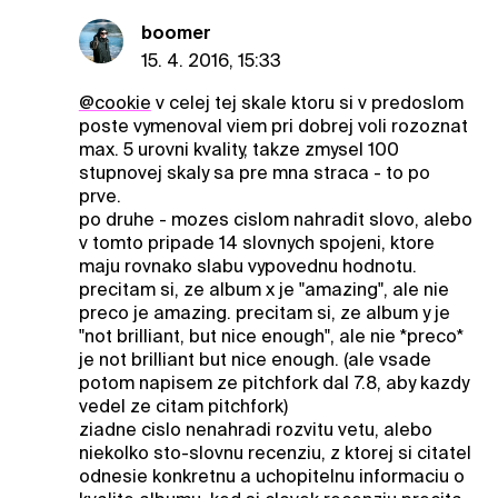
boomer
15. 4. 2016, 15:33
@cookie
v celej tej skale ktoru si v predoslom
poste vymenoval viem pri dobrej voli rozoznat
max. 5 urovni kvality, takze zmysel 100
stupnovej skaly sa pre mna straca - to po
prve.
po druhe - mozes cislom nahradit slovo, alebo
v tomto pripade 14 slovnych spojeni, ktore
maju rovnako slabu vypovednu hodnotu.
precitam si, ze album x je "amazing", ale nie
preco je amazing. precitam si, ze album y je
"not brilliant, but nice enough", ale nie *preco*
je not brilliant but nice enough. (ale vsade
potom napisem ze pitchfork dal 7.8, aby kazdy
vedel ze citam pitchfork)
ziadne cislo nenahradi rozvitu vetu, alebo
niekolko sto-slovnu recenziu, z ktorej si citatel
odnesie konkretnu a uchopitelnu informaciu o