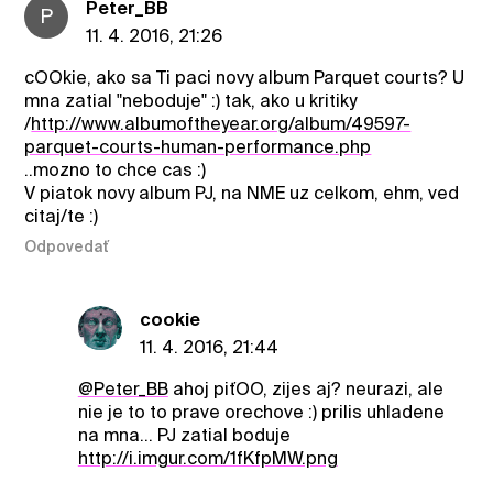
Peter_BB
P
11. 4. 2016, 21:26
cOOkie, ako sa Ti paci novy album Parquet courts? U
mna zatial "neboduje" :) tak, ako u kritiky
/
http://www.albumoftheyear.org/album/49597-
parquet-courts-human-performance.php
..mozno to chce cas :)
V piatok novy album PJ, na NME uz celkom, ehm, ved
citaj/te :)
Odpovedať
cookie
11. 4. 2016, 21:44
@Peter_BB
ahoj piťOO, zijes aj? neurazi, ale
nie je to to prave orechove :) prilis uhladene
na mna... PJ zatial boduje
http://i.imgur.com/1fKfpMW.png