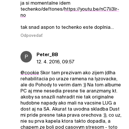
ja si momentalne idem
techenko/deftones/
https://youtu.be/nC7ii3Ir-
no
tak snad aspon to techenko este doplnia...
Odpovedať
Peter_BB
P
12. 4. 2016, 09:57
@cookie
Skor tam prezivam ako zijem (dlha
rehabilitacia po uraze ramena na lyzovacke,
ale do Pohody to verim dam :)) Na tom albume
PC aj mne nesedia presne tie aranzmany, kt.
akoby sa snazili nahradit nie tak originalne
hudobne napady ako mali na vacsine LUG a
dost aj na SA. Akurat ta uvodna skladba Dust
mi pride presne taka prava orechova :)), co uz,
nie su prva kapela ktora takto dopadla, a
chapem ze boli pod casovym stresom - toto