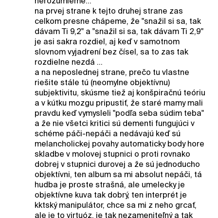
nerozumieme...
na prvej strane k tejto druhej strane zas
celkom presne chápeme, že "snažil si sa, tak
dávam Ti 9,2" a "snažil si sa, tak dávam Ti 2,9"
je asi sakra rozdiel, aj keď v samotnom
slovnom vyjadrení bez čísel, sa to zas tak
rozdielne nezdá ...
a na neposlednej strane, prečo tu vlastne
riešite stále tú (neomylne objektívnu)
subjektivitu, skúsme tiež aj konšpiračnú teóriu
a v kútku mozgu pripustiť, že staré mamy mali
pravdu keď vymysleli "podľa seba súdim teba"
a že nie všetci kritici sú dementi fungujúci v
schéme páči-nepáči a nedávajú keď sú
melancholickej povahy automaticky body hore
skladbe v molovej stupnici o proti rovnako
dobrej v stupnici durovej a že sú jednoducho
objektívni, ten album sa mi absolut nepáči, tá
hudba je proste strašná, ale umelecky je
objektívne kuva tak dobrý, ten interprét je
kktský manipulátor, chce sa mi z neho grcať,
ale je to virtuóz, je tak nezameniteľný a tak