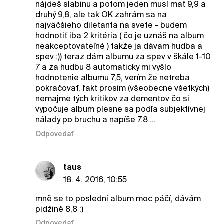
nájdeš slabinu a potom jeden musí mať 9,9 a
druhý 9,8, ale tak OK zahrám sa na
najväčšieho diletanta na svete - budem
hodnotiť iba 2 kritéria ( čo je uznáš na album
neakceptovateľné ) takže ja dávam hudba a
spev :)) teraz dám albumu za spev v škále 1-10
7 a za hudbu 8 automaticky mi vyšlo
hodnotenie albumu 7,5, verím že netreba
pokračovať, fakt prosím (všeobecne všetkých)
nemajme tých kritikov za dementov čo si
vypočuje album plesne sa podľa subjektívnej
nálady po bruchu a napíše 7.8 ...
Odpovedať
taus
18. 4. 2016, 10:55
mně se to poslední album moc páčí, dávám
pidžině 8,8 :)
Odpovedať