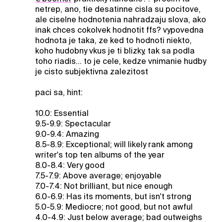
netrep, ano, tie desatinne cisla su pocitove,
ale ciselne hodnotenia nahradzaju slova, ako
inak chces cokolvek hodnotit ffs? vypovedna
hodnota je taka, ze ked to hodnoti niekto,
koho hudobny vkus je ti blizky, tak sa podla
toho riadis... to je cele, kedze vnimanie hudby
je cisto subjektivna zalezitost
paci sa, hint:
10.0: Essential
9.5-9.9: Spectacular
9.0-9.4: Amazing
8.5-8.9: Exceptional; will likely rank among
writer's top ten albums of the year
8.0-8.4: Very good
7.5-7.9: Above average; enjoyable
7.0-7.4: Not brilliant, but nice enough
6.0-6.9: Has its moments, but isn't strong
5.0-5.9: Mediocre; not good, but not awful
4.0-4.9: Just below average; bad outweighs