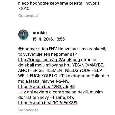
nieco hodnotne keby sme prestali hovorit
7.8/10
Odpovedať
cookie
15. 4. 2016, 18:55
@boomer
s tou FNV klauzulou si ma zaskocil;
to vysvetluje ten nepomer u F4
http://i.imgur.com/Lp2AqbK.png
strasne
dojebali moju milovanu hru. YES/NO/MAYBE.
ANOTHER SETTLEMENT NEEDS YOUR HELP.
WELL FUCK YOU! I QUIT! kazdopadne Fallout je
moja laska, hlavne 1-2-NV,
https://youtu.be/r12B3jvdqB8
...uz ani neviem o com sme sa bavili, musim
dohrat ten novy F4 shite, btw
https://youtu.be/s9OPeEnX3SI
Odpovedať