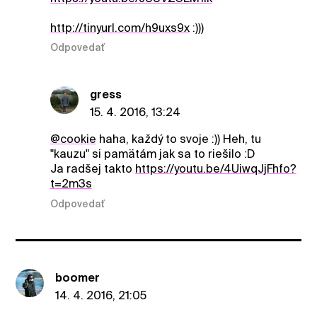
http://tinyurl.com/h9uxs9x
:)))
Odpovedať
gress
15. 4. 2016, 13:24
@cookie
haha, každý to svoje :)) Heh, tu
"kauzu" si pamätám jak sa to riešilo :D
Ja radšej takto
https://youtu.be/4UiwqJjFhfo?
t=2m3s
Odpovedať
boomer
14. 4. 2016, 21:05