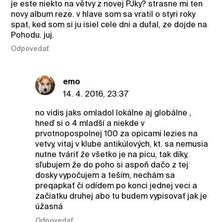
je este niekto na větvy z novej PJky? strasne mi ten
novy album reze. v hlave som sa vratil o styri roky
spat, ked som si ju isiel cele dni a dufal, ze dojde na
Pohodu. juj.
Odpovedať
emo
14. 4. 2016, 23:37
no vidis jaks omladol lokálne aj globálne ,
hneď si o 4 mladší a niekde v
prvotnopospolnej 100 za opicami lezies na
vetvy, vitaj v klube antikúlových, kt. sa nemusia
nutne tváriť že všetko je na picu, tak díky,
sľubujem že do poho si aspoň dačo z tej
dosky vypočujem a teším, nechám sa
preqapkať či odídem po konci jednej veci a
začiatku druhej abo tu budem vypisovať jak je
úžasná
Odpovedať