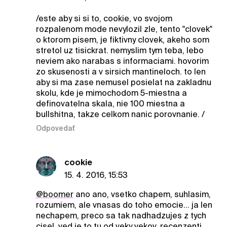
/este aby si si to, cookie, vo svojom
rozpalenom mode nevylozil zle, tento "clovek"
o ktorom pisem, je fiktivny clovek, akeho som
stretol uz tisickrat. nemyslim tym teba, lebo
neviem ako narabas s informaciami. hovorim
zo skusenosti a v sirsich mantineloch. to len
aby si ma zase nemusel posielat na zakladnu
skolu, kde je mimochodom 5-miestna a
definovatelna skala, nie 100 miestna a
bullshitna, takze celkom nanic porovnanie. /
Odpovedať
cookie
15. 4. 2016, 15:53
@boomer
ano ano, vsetko chapem, suhlasim,
rozumiem, ale vnasas do toho emocie... ja len
nechapem, preco sa tak nadhadzujes z tych
cisel, ved je to tu od veky vekov, recenzenti