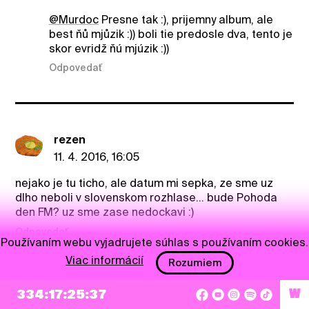
@Murdoc
Presne tak :), prijemny album, ale
best ňů mjůzik :)) boli tie predosle dva, tento je
skor evridž ňú mjúzik :))
Odpovedať
rezen
11. 4. 2016, 16:05
nejako je tu ticho, ale datum mi sepka, ze sme uz
dlho neboli v slovenskom rozhlase... bude Pohoda
den FM? uz sme zase nedockavi :)
Odpovedať
Používaním webu vyjadrujete súhlas s používaním cookies.
Viac informácií
Rozumiem
Tono
334:17:25:36
W
11. 4. 2016, 16:50