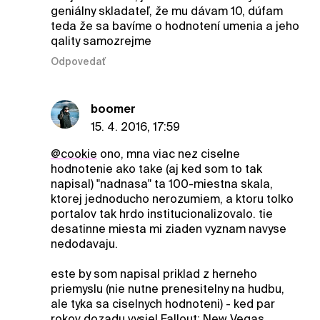
geniálny skladateľ, že mu dávam 10, dúfam
teda že sa bavíme o hodnotení umenia a jeho
qality samozrejme
Odpovedať
boomer
15. 4. 2016, 17:59
@cookie
ono, mna viac nez ciselne
hodnotenie ako take (aj ked som to tak
napisal) "nadnasa" ta 100-miestna skala,
ktorej jednoducho nerozumiem, a ktoru tolko
portalov tak hrdo institucionalizovalo. tie
desatinne miesta mi ziaden vyznam navyse
nedodavaju.
este by som napisal priklad z herneho
priemyslu (nie nutne prenesitelny na hudbu,
ale tyka sa ciselnych hodnoteni) - ked par
rokov dozadu vysiel Fallout: New Vegas,