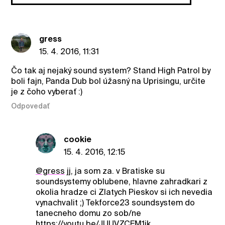
gress
15. 4. 2016, 11:31
Čo tak aj nejaký sound system? Stand High Patrol by
boli fajn, Panda Dub bol úžasný na Uprisingu, určite
je z čoho vyberať :)
Odpovedať
cookie
15. 4. 2016, 12:15
@gress
jj, ja som za. v Bratiske su
soundsystemy oblubene, hlavne zahradkari z
okolia hradze ci Zlatych Pieskov si ich nevedia
vynachvalit ;) Tekforce23 soundsystem do
tanecneho domu zo sob/ne
https://youtu.be/JUUVZCEM1ik