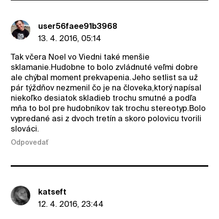
user56faee91b3968
13. 4. 2016, 05:14
Tak včera Noel vo Viedni také menšie
sklamanie.Hudobne to bolo zvládnuté veľmi dobre
ale chýbal moment prekvapenia.Jeho setlist sa už
pár týždňov nezmenil čo je na človeka,ktorý napísal
niekoľko desiatok skladieb trochu smutné a podľa
mňa to bol pre hudobníkov tak trochu stereotyp.Bolo
vypredané asi z dvoch tretín a skoro polovicu tvorili
slováci.
Odpovedať
katseft
12. 4. 2016, 23:44