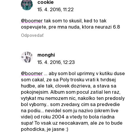
cookie
15. 4. 2016, 11:22
@boomer
tak som to skusil, ked to tak
ospevujete, pre mna nuda, ktora neurazi 6.8
Odpovedať
monghi
15. 4. 2016, 12:23
@boomer
... aby som bol uprimny, v kutiku duse
som cakal, ze sa Poly trosku vrati k tvrdsej
hudbe, ale tak, clovek dozrieva, a stava sa
pokojnejsim. Album som pocul zatial len raz,
vytykat mu nemozem nic, nakolko ten predosly
bol vyborny... som zvedavy, cim sa predvedie
na podiu... nevidel som ju nazivo (okrem live
videi) od roku 2004 a vtedy to bola riadna
supa! To vsak uz neocakavam, ale ze to bude
pohodicka, je jasne :)