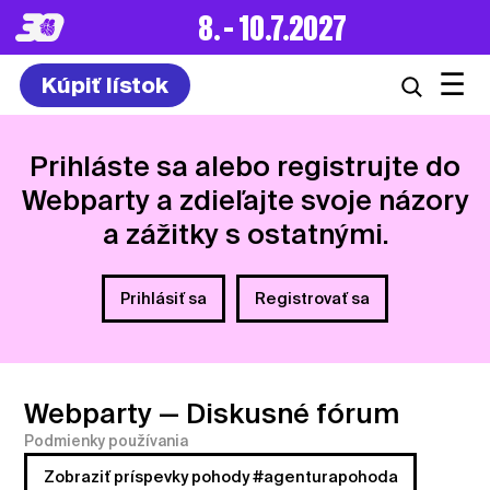
8. – 10.7.2027
☰
Kúpiť lístok
Prihláste sa alebo registrujte do
Webparty a zdieľajte svoje názory
a zážitky s ostatnými.
Prihlásiť sa
Registrovať sa
Webparty
— Diskusné fórum
Podmienky používania
Zobraziť príspevky pohody #agenturapohoda