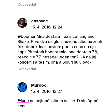
Odpovedať
casovac
15. 4. 2016, 12:24
@boomer
Mna dostala tiez s Let England
Shake. Prve dva single z noveho albumu zneli
fakt dobre. Inak neviem podla coho urcuje
napr. Pitchfork hodnotenia, ona dostala 7.6,
preco nie 7.7, nesedel jeden ton? :) A na jej
koncert sa tesim, ona a Siguri su ulovok.
Odpovedať
Murdoc
15. 4. 2016, 12:27
@lurie
no nejlepší album asi ne :D ale šptné
není