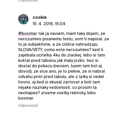
Odpovedať
cookie
15. 4. 2016, 15:04
@boomer
tak ja neviem, mam taky dojem, ze
nerozumies pisanemu textu, som ti napisal, ze
to je subjektivne, a ze cislice nahradzaju
SLOVA/VETY, comu este nerozumies? ked ti
zajebala ucitelka 4ku do ziackej, lebo si tam
koktal pred tabulou jak maly jozko, tiez si
dostal do pokecu (neviem, tusim tam bol aj
dovod), ze sice ano, je to pekne, ze si nabral
odvahu prist pred tabulu, ale z latky si vedel
hovno, aj ked si skusal zartovat a boli tam
nejake naznaky vedomosti. co prosim ta
nechapes? zrusme vsetky rebricky, lebo
boomer
Odpovedať