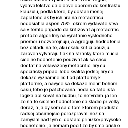
vydavatelstvo dalo developerom do kontraktu
klauzulu, podla ktorej by dostali menej
zaplatene ak by ich hra na metacriticu
nedosiahla aspon 75%. okrem vydavatelstva
sa v tomto pripade da kritizovat aj metacritic,
pretoze algoritmy na vyratanie vysledneho
priemeru nezverejnuju, a agreguju hodnotenia
bez ohladu na to, aku skalu kritici pouziju.
zaroven vytvaraju tlak na stranky, ktore musia
ciselne hodnotenie pouzivat ak sa chcu
dostat na velavazeny metacritic. hry su
specificky pripad, lebo kvalita jednej hry sa
dokaze vyznamne lisit od platformy k
platforme, a navyse sa dokaze menit behom
casu, lebo je patchovana. neda sa tato ista
logika aplikovat na hudbu, to netvrdim. ja len
ze na to ciselne hodnotenie sa kladie privelky
doraz, a ja by som sa o tom-ktorom produkte
radsej obsirnejsie porozpraval, nez sa
zamyslal nad tym ci dostalo prinizke/privysoke
hodnotenie. ja nemam pocit ze by sme prisli o