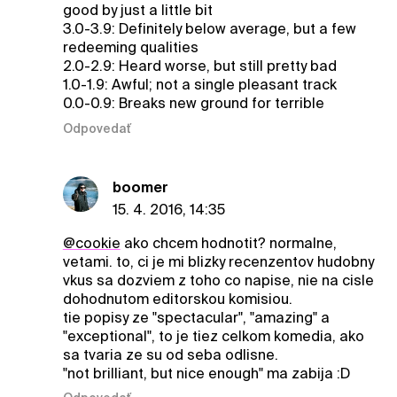
good by just a little bit
3.0-3.9: Definitely below average, but a few
redeeming qualities
2.0-2.9: Heard worse, but still pretty bad
1.0-1.9: Awful; not a single pleasant track
0.0-0.9: Breaks new ground for terrible
Odpovedať
boomer
15. 4. 2016, 14:35
@cookie
ako chcem hodnotit? normalne,
vetami. to, ci je mi blizky recenzentov hudobny
vkus sa dozviem z toho co napise, nie na cisle
dohodnutom editorskou komisiou.
tie popisy ze "spectacular", "amazing" a
"exceptional", to je tiez celkom komedia, ako
sa tvaria ze su od seba odlisne.
"not brilliant, but nice enough" ma zabija :D