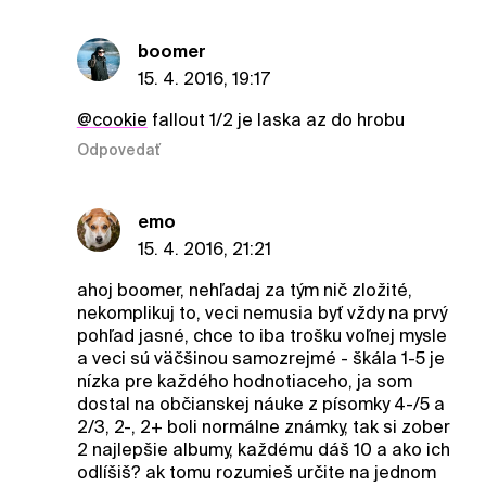
boomer
15. 4. 2016, 19:17
@cookie
fallout 1/2 je laska az do hrobu
Odpovedať
emo
15. 4. 2016, 21:21
ahoj boomer, nehľadaj za tým nič zložité,
nekomplikuj to, veci nemusia byť vždy na prvý
pohľad jasné, chce to iba trošku voľnej mysle
a veci sú väčšinou samozrejmé - škála 1-5 je
nízka pre každého hodnotiaceho, ja som
dostal na občianskej náuke z písomky 4-/5 a
2/3, 2-, 2+ boli normálne známky, tak si zober
2 najlepšie albumy, každému dáš 10 a ako ich
odlíšiš? ak tomu rozumieš určite na jednom