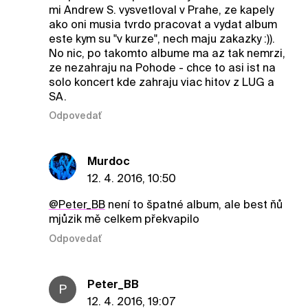
mi Andrew S. vysvetloval v Prahe, ze kapely
ako oni musia tvrdo pracovat a vydat album
este kym su "v kurze", nech maju zakazky :)).
No nic, po takomto albume ma az tak nemrzi,
ze nezahraju na Pohode - chce to asi ist na
solo koncert kde zahraju viac hitov z LUG a
SA.
Odpovedať
Murdoc
12. 4. 2016, 10:50
@Peter_BB
není to špatné album, ale best ňů
mjůzik mě celkem překvapilo
Odpovedať
Peter_BB
P
12. 4. 2016, 19:07