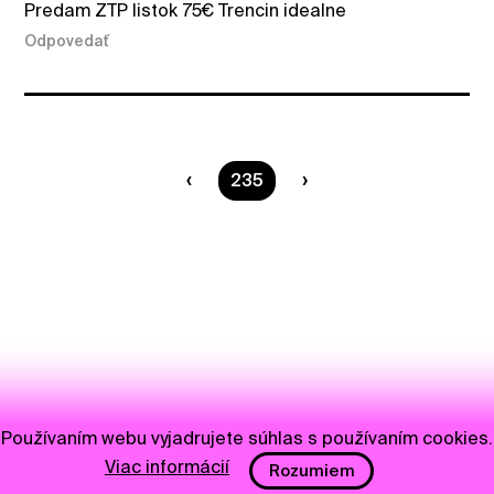
Predam ZTP listok 75€ Trencin idealne
Odpovedať
Ste na strane
235
Používaním webu vyjadrujete súhlas s používaním cookies.
Viac informácií
Rozumiem