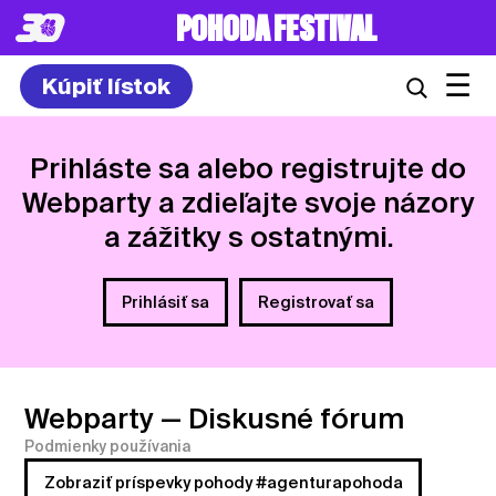
POHODA FESTIVAL
☰
Kúpiť lístok
Prihláste sa alebo registrujte do
Webparty a zdieľajte svoje názory
a zážitky s ostatnými.
Prihlásiť sa
Registrovať sa
Webparty
— Diskusné fórum
Podmienky používania
Zobraziť príspevky pohody #agenturapohoda